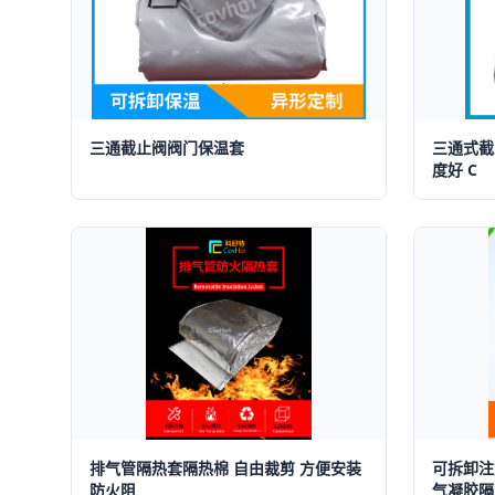
三通截止阀阀门保温套
三通式截
度好 C
排气管隔热套隔热棉 自由裁剪 方便安装
可拆卸注
防火阻
气凝胶隔