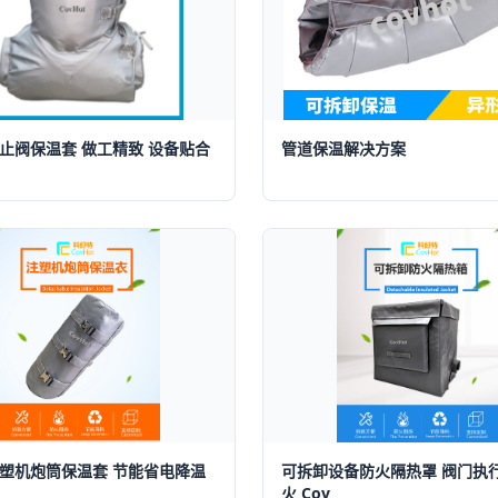
止阀保温套 做工精致 设备贴合
管道保温解决方案
塑机炮筒保温套 节能省电降温
可拆卸设备防火隔热罩 阀门执
火 Cov